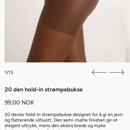
1/13
20 den hold-in strømpebukse
Regular price
99,00 NOK
20 denier hold-in strømpebukse designet for å gi en jevn
og flatterende silhuett. Den semi-matte finishen gir et
elegant uttrykk, mens den ekstra brede og myke