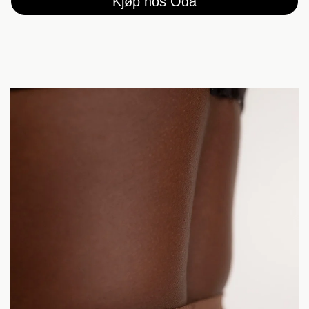
Kjøp hos Oda
105-
81-90
115
115-
84-89
127