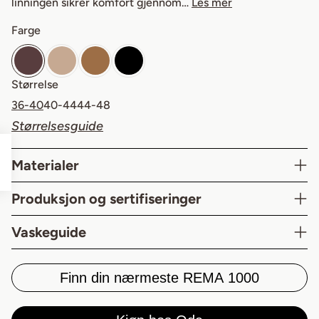
linningen sikrer komfort gjennom…
Les mer
Farge
Mørk
Lys
Medium
Svart
Størrelse
36-40
40-44
44-48
Størrelsesguide
Materialer
Produksjon og sertifiseringer
Vaskeguide
Innside
Hofte
ben
Finn din nærmeste REMA 1000
95-105
78-86